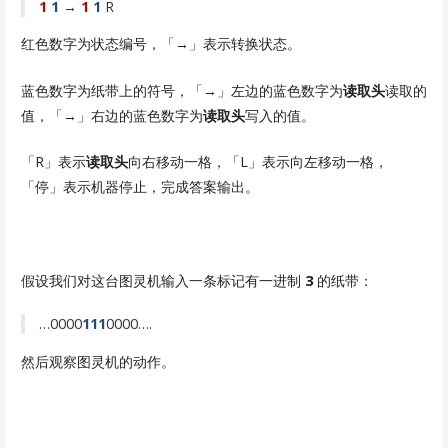
1
1
→
1
1
R
红色数字为状态编号，「→」表示转换状态。
蓝色数字为纸带上的符号，「→」左边的蓝色数字为
读取头
读取的
值，「→」右边的蓝色数字为
读取头
写入的值。
「R」表示
读取头
向右移动一格，「L」表示向左移动一格，
「停」表示机器停止，完成答案输出。
假设我们对这台图灵机输入一条标记有一进制
3
的纸带：
…0000
111
0000….
然后观察图灵机的动作。