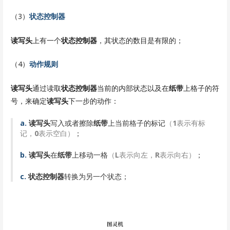
（3）
状态控制器
读写头
上有一个
状态控制器
，其状态的数目是有限的；
（4）
动作规则
读写头
通过读取
状态控制器
当前的内部状态以及在
纸带
上格子的符
号，来确定
读写头
下一步的动作：
a.
读写头
写入或者擦除
纸带
上当前格子的标记
（
1
表示有标
记，
0
表示空白）
；
b.
读写头
在
纸带
上移动一格
（
L
表示向左，
R
表示向右）
；
c.
状态控制器
转换为另一个状态；