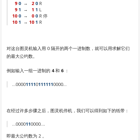
9
0
→
2
0
R
9
1
→
1
1
L
10
0
→
0
0
R 停
10
1
→
10
1
R
对这台图灵机输入用 0 隔开的两个一进制数，就可以用求解它们
的最大公约数。
例如输入一组一进制的
4
和
6
：
…0000
1111
0
111111
0000…
在经过许多步骤之后，图灵机停机，我们可以得到如下的纸带：
…0000
11
0000….
即最大公约数为 2 。