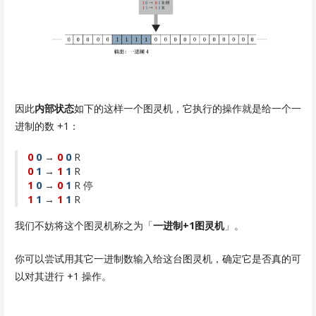
因此
内部状态
如下的这样一个图灵机，它执行的操作就是给一个一
进制的数 +1：
0
0
→
0
0
R
0
1
→
1
1
R
1
0
→
0
1
R 停
1
1
→
1
1
R
我们不妨将这个图灵机称之为「
一进制+1图灵机
」。
你可以尝试用其它一进制数输入给这台图灵机，确定它是否真的可
以对其进行 +1 操作。