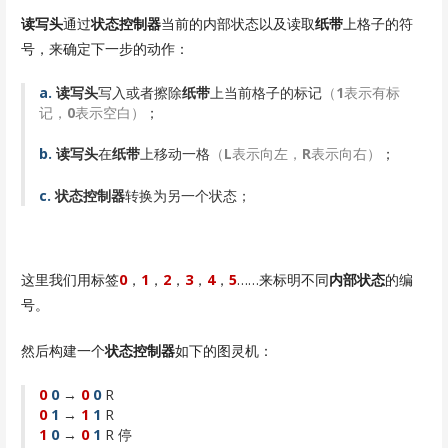
读写头
通过
状态控制器
当前的内部状态以及读取
纸带
上格子的符
号，来确定下一步的动作：
a.
读写头
写入或者擦除
纸带
上当前格子的标记
（
1
表示有标
记，
0
表示空白）
；
b.
读写头
在
纸带
上移动一格
（
L
表示向左，
R
表示向右）
；
c.
状态控制器
转换为另一个状态；
这里我们用标签
0
，
1
，
2
，
3
，
4
，
5
……来标明不同
内部状态
的编
号。
然后构建一个
状态控制器
如下的图灵机：
0
0
→
0
0
R
0
1
→
1
1
R
1
0
→
0
1
R 停