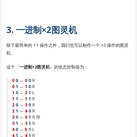
3. 一进制×2图灵机
除了最简单的 +1 操作之外，我们也可以制作一个 ×2 操作的图灵
机。
这个「
一进制×2图灵机
」的状态控制器为：
0
0
→
0
0
R
0
1
→
1
0
R
1
0
→
2
1
L
1
1
→
1
1
R
2
0
→
3
0
R
2
1
→
4
0
R
3
0
→
0
1
R 停
3
1
→
3
1
R
4
0
→
5
1
L
4
1
→
4
1
R