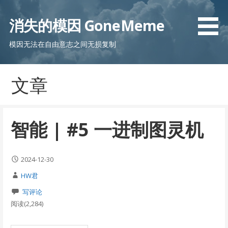
跳
至
消失的模因 GoneMeme
内
容
模因无法在自由意志之间无损复制
文章
智能 | #5 一进制图灵机
2024-12-30
HW君
写评论
阅读(2,284)