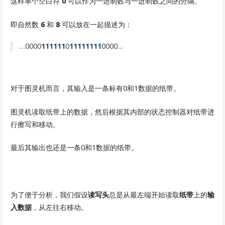
这样单个空白符
0
可以作为一进制数与一进制数之间的分隔。
即自然数
6
和
8
可以放在一起描述为：
…0000
111111
0
11111111
0000…
对于图灵机而言，其输入是一条标有0和1数据的纸带。
图灵机读取纸带上的数据，然后根据其内部的状态控制器对纸带进
行擦写和移动。
最后其输出也还是一条0和1数据的纸带。
为了便于分析，我们假设
读写头
总是从最左端开始读取
纸带
上的
输
入数据
，从左往右移动。