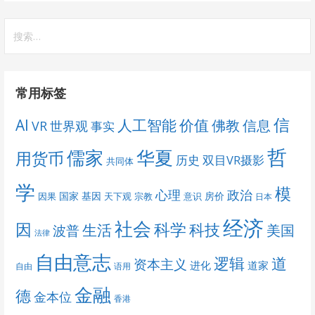
搜
索：
常用标签
信
AI
人工智能
价值
佛教
信息
VR
世界观
事实
哲
儒家
华夏
用货币
历史
双目VR摄影
共同体
学
模
心理
政治
国家
基因
房价
因果
天下观
宗教
意识
日本
经济
社会
科学
因
科技
生活
美国
波普
法律
自由意志
道
逻辑
资本主义
进化
道家
自由
语用
金融
德
金本位
香港