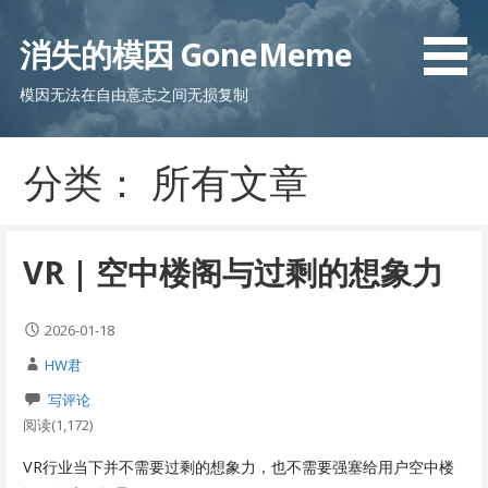
跳
至
消失的模因 GoneMeme
内
容
模因无法在自由意志之间无损复制
分类： 所有文章
VR | 空中楼阁与过剩的想象力
2026-01-18
HW君
写评论
阅读(1,172)
VR行业当下并不需要过剩的想象力，也不需要强塞给用户空中楼