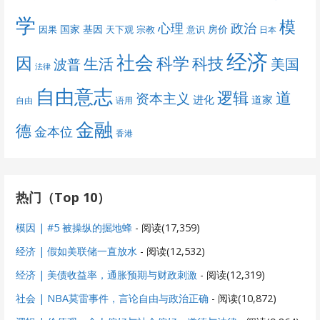
学
模
心理
政治
国家
基因
房价
因果
天下观
宗教
意识
日本
经济
社会
科学
因
科技
生活
美国
波普
法律
自由意志
道
逻辑
资本主义
进化
道家
自由
语用
金融
德
金本位
香港
热门（Top 10）
模因 | #5 被操纵的掘地蜂
- 阅读(17,359)
经济 | 假如美联储一直放水
- 阅读(12,532)
经济 | 美债收益率，通胀预期与财政刺激
- 阅读(12,319)
社会 | NBA莫雷事件，言论自由与政治正确
- 阅读(10,872)