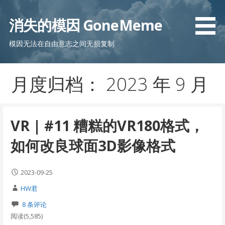
跳
至
消失的模因 GoneMeme
内
容
模因无法在自由意志之间无损复制
月度归档： 2023 年 9 月
VR | #11 糟糕的VR180格式，
如何改良球面3D影像格式
2023-09-25
HW君
8 条评论
阅读(5,585)