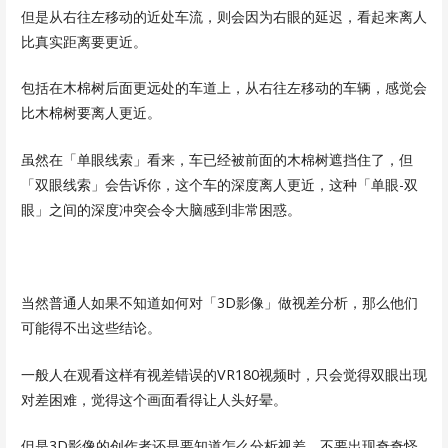
但是从右往左移动的近处车流，则会因为右眼的延迟，看起来离人
比真实距离要更近。
包括在木棉树后面更远处的车道上，从右往左移动的车辆，感觉会
比木棉树要离人更近。
虽然在「单眼线索」看来，车已经被前面的木棉树遮挡住了，但
「双眼线索」会告诉你，这个车的深度离人更近，这种「单眼-双
眼」之间的深度冲突会令大脑感到非常困惑。
当然普通人如果不知道如何对「3D影像」做视差分析，那么他们
可能得不出这些结论。
一般人在观看这样有视差错误的VR180视频时，只会觉得双眼出现
对差困难，觉得这个画面看得让人头好晕。
但是3D影像的创作者还是要知道怎么分析视差，不要出现奇奇怪