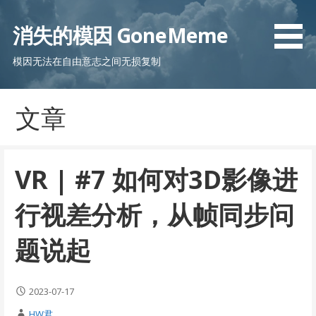
跳
至
消失的模因 GoneMeme
内
容
模因无法在自由意志之间无损复制
文章
VR | #7 如何对3D影像进
行视差分析，从帧同步问
题说起
2023-07-17
HW君