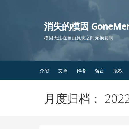
跳
至
内
消失的模因 GoneMe
容
模因无法在自由意志之间无损复制
介绍
文章
作者
留言
版权
月度归档： 2022