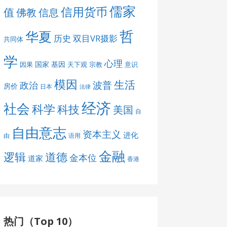
儒家
信用货币
值
佛教
信息
哲
华夏
历史
双目VR摄影
共同体
学
心理
国家
基因
因果
天下观
宗教
意识
模因
生活
波普
政治
房价
日本
法律
经济
社会
科学
科技
美国
自
自由意志
资本主义
进化
由
语用
金融
道德
逻辑
金本位
道家
香港
热门（Top 10）