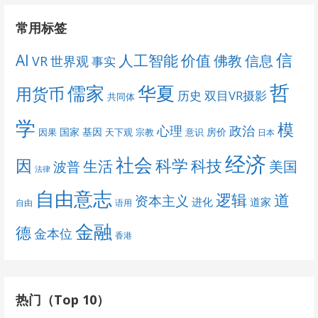
常用标签
信
AI
人工智能
价值
佛教
信息
VR
世界观
事实
哲
儒家
华夏
用货币
历史
双目VR摄影
共同体
学
模
心理
政治
国家
基因
房价
因果
天下观
宗教
意识
日本
经济
社会
科学
因
科技
生活
美国
波普
法律
自由意志
道
逻辑
资本主义
进化
道家
自由
语用
金融
德
金本位
香港
热门（Top 10）