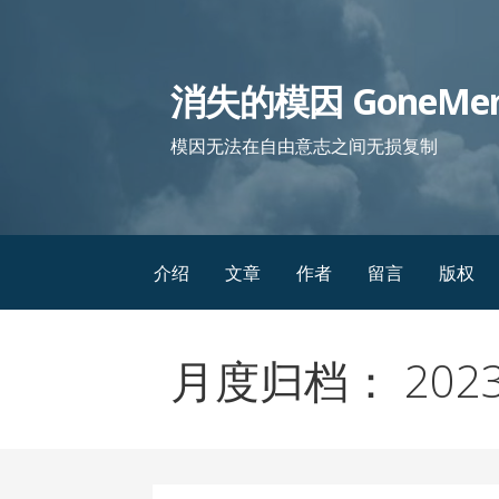
跳
至
内
消失的模因 GoneMe
容
模因无法在自由意志之间无损复制
介绍
文章
作者
留言
版权
月度归档： 2023