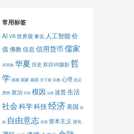
常用标签
AI
人工智能
价
VR
世界观
事实
儒家
信用货币
值
佛教
信息
哲
华夏
历史
双目VR摄影
共同体
学
心理
国家
基因
因果
天下观
宗教
意识
模因
生活
波普
政治
房价
日本
法律
经济
社会
科学
科技
美国
自
自由意志
资本主义
进化
由
语用