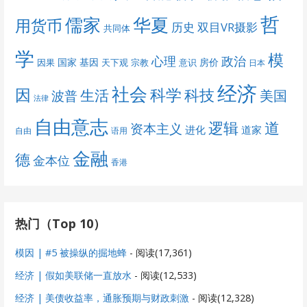
哲
儒家
华夏
用货币
历史
双目VR摄影
共同体
学
模
心理
政治
国家
基因
房价
因果
天下观
宗教
意识
日本
经济
社会
科学
因
科技
生活
美国
波普
法律
自由意志
道
逻辑
资本主义
进化
道家
自由
语用
金融
德
金本位
香港
热门（Top 10）
模因 | #5 被操纵的掘地蜂
- 阅读(17,361)
经济 | 假如美联储一直放水
- 阅读(12,533)
经济 | 美债收益率，通胀预期与财政刺激
- 阅读(12,328)