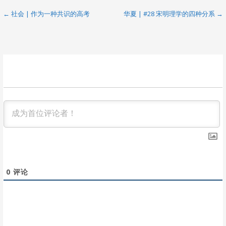
文
← 社会 | 作为一种共识的高考
华夏 | #28 宋明理学的四种分系 →
章
导
航
0
评论