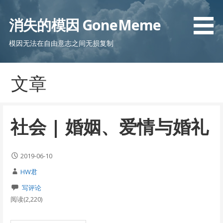
跳
至
消失的模因 GoneMeme
内
容
模因无法在自由意志之间无损复制
文章
社会 | 婚姻、爱情与婚礼
2019-06-10
HW君
写评论
阅读(2,220)