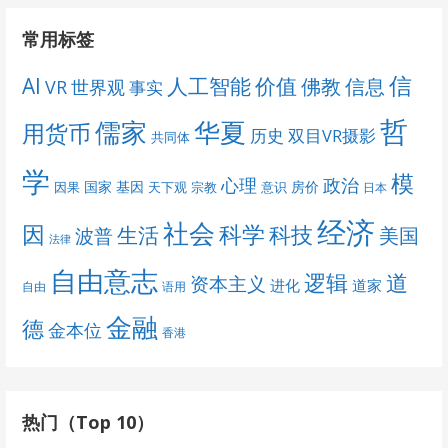
常用标签
信
AI
人工智能
价值
佛教
信息
VR
世界观
事实
哲
儒家
华夏
用货币
历史
双目VR摄影
共同体
学
模
心理
政治
国家
基因
房价
因果
天下观
宗教
意识
日本
经济
社会
科学
因
科技
生活
美国
波普
法律
自由意志
道
逻辑
资本主义
进化
道家
自由
语用
金融
德
金本位
香港
热门（Top 10）