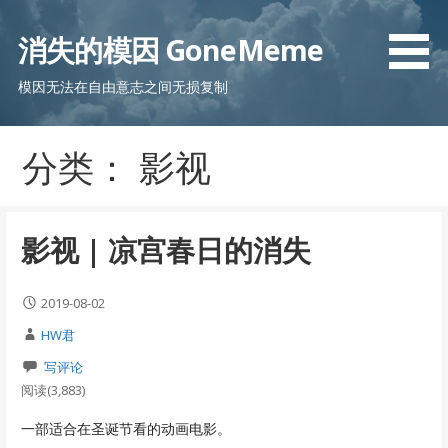
跳
至
消失的模因 GoneMeme
内
容
模因无法在自由意志之间无损复制
分类： 影视
影视 | 凉宫春日的消失
2019-08-02
HW君
写评论
阅读(3,883)
一部适合在圣诞节看的动画电影。