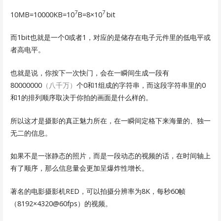
7
7
10MB=10000KB=10
B=8×10
bit
而1bit也就是一个0或者1，对应的是储存在电子元件里的低电平或
者高电平。
也就是说，你按下一次快门，会在一瞬间生成一段有
80000000
（八千万）
个0和1组成的字符串，而这段字符串里的0
和1的排列顺序取决于你拍的画面是什么样的。
所以这才是摄影的真正魅力所在，在一瞬间定格下来海量的、独一
无二的信息。
如果不是一张静态的照片，而是一段动态的视频的话，在时间轴上
有了顺序，那么信息量会更加呈爆炸性增长。
著名的电影摄影机RED，可以拍摄分辨率为8K，每秒60帧
（8192×4320@60fps）的视频。