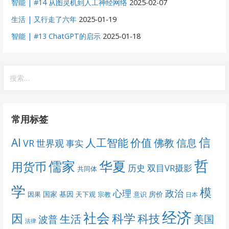
智能 | #14 从图灵机到人工神经网络
2025-02-07
生活 | 又行走了六年
2025-01-19
智能 | #13 ChatGPT的启示
2025-01-18
搜
索：
常用标签
信
AI
人工智能
价值
佛教
信息
VR
世界观
事实
哲
儒家
华夏
用货币
历史
双目VR摄影
共同体
学
模
心理
政治
国家
基因
房价
因果
天下观
宗教
意识
日本
经济
社会
科学
因
科技
生活
美国
波普
法律