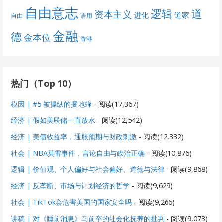
自由意志
道
逻辑
资本主义
进化
道家
自由
语用
金融
德
金本位
香港
热门（Top 10）
模因 | #5 被操纵的掘地蜂
- 阅读(17,367)
经济 | 假如美联储一直放水
- 阅读(12,542)
经济 | 美债收益率，通胀预期与财政刺激
- 阅读(12,332)
社会 | NBA莫雷事件，言论自由与政治正确
- 阅读(10,876)
逻辑 | 价值观、个人偏好与社会偏好、道德与法律
- 阅读(9,868)
经济 | 反垄断、市场与计划经济的哲学
- 阅读(9,629)
社会 | TikTok会危害美国的国家安全吗
- 阅读(9,266)
讲稿 | 对《睡前消息》马前卒的社会化抚养的批判
- 阅读(9,073)