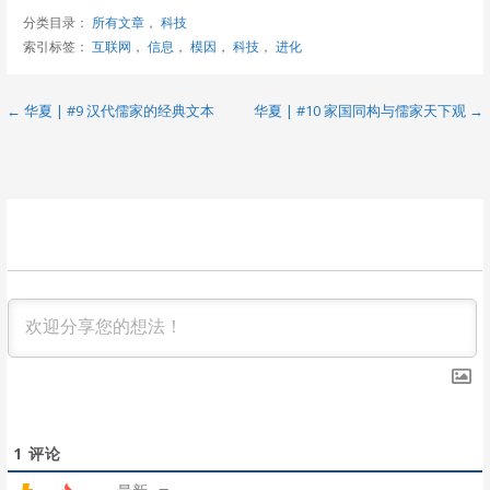
分类目录：
所有文章
，
科技
索引标签：
互联网
，
信息
，
模因
，
科技
，
进化
文
← 华夏 | #9 汉代儒家的经典文本
华夏 | #10 家国同构与儒家天下观 →
章
导
航
1
评论