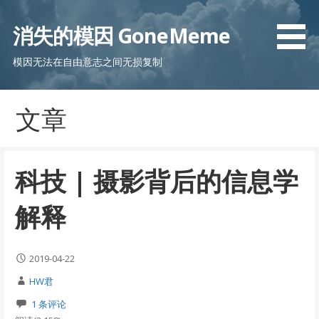
跳
至
消失的模因 GoneMeme
内
容
模因无法在自由意志之间无损复制
文章
科技 | 摄影背后的信息学
解释
2019-04-22
HW君
1 条评论