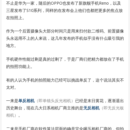
不止是华为一家，随后的OPPO也发布了新旗舰手机Reno，以及
三星发布了S10系列，同样的在发布会上他们也都把更多的焦点放
在拍照上。
作为一个后置摄像头大部分时间只是用来扫付款二维码、前置摄像
头永远用不上的人来说，这几年发布的手机似乎没有什么吸引我的
地方。
手机硬件性能过剩是真的过剩了，于是厂商们把精力都放在了手机
的拍照功能上。
有的人认为手机的拍照能力已经可以挑战单反了，这个说法其实不
太对。
一来是
单反相机
（即单镜头反光相机）
已经是末日黄花，逐渐退出
历史舞台，现在几大日系相机厂商主推的是
无反相机
（即无反光板
相机）
。
二来是手机厂商在软件算法层面的确是完全碾压相机厂商的，但拍