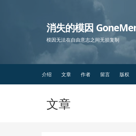
跳
至
内
消失的模因 GoneMe
容
模因无法在自由意志之间无损复制
介绍
文章
作者
留言
版权
文章