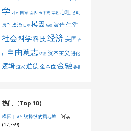
学
心理
国家
基因
因果
天下观
宗教
意识
模因
生活
波普
政治
房价
日本
法律
经济
社会
科学
科技
美国
自
自由意志
资本主义
进化
由
语用
金融
道德
逻辑
金本位
道家
香港
热门（Top 10）
模因 | #5 被操纵的掘地蜂
- 阅读
(17,359)