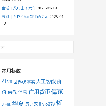
生活 | 又行走了六年
2025-01-19
智能 | #13 ChatGPT的启示
2025-01-
18
：
常用标签
AI
人工智能
价
VR
世界观
事实
儒家
信用货币
值
佛教
信息
哲
华夏
历史
双目VR摄影
共同体