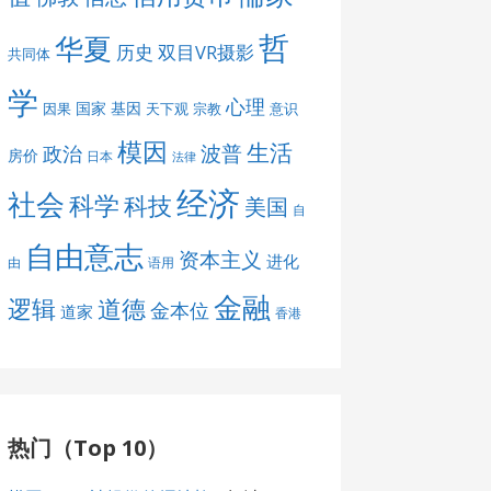
哲
华夏
历史
双目VR摄影
共同体
学
心理
国家
基因
因果
天下观
宗教
意识
模因
生活
波普
政治
房价
日本
法律
经济
社会
科学
科技
美国
自
自由意志
资本主义
进化
由
语用
金融
道德
逻辑
金本位
道家
香港
热门（Top 10）