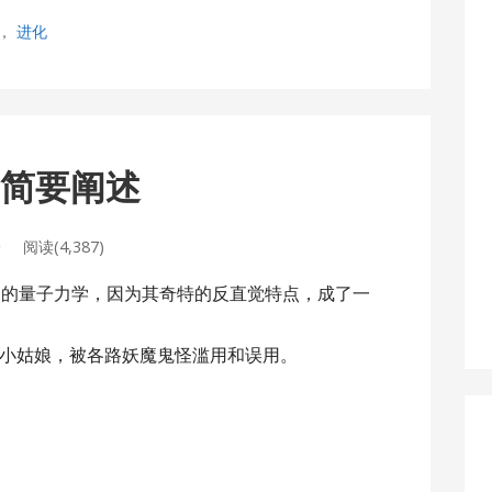
，
进化
的简要阐述
论
阅读(4,387)
一的量子力学，因为其奇特的反直觉特点，成了一
小姑娘，被各路妖魔鬼怪滥用和误用。