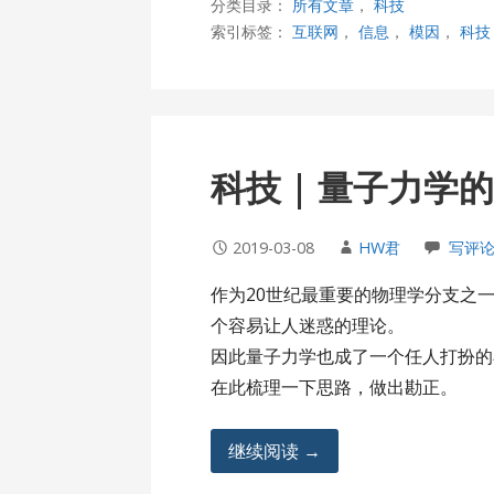
分类目录：
所有文章
，
科技
索引标签：
互联网
，
信息
，
模因
，
科技
科技 | 量子力学
2019-03-08
HW君
写评
作为20世纪最重要的物理学分支之
个容易让人迷惑的理论。
因此量子力学也成了一个任人打扮的
在此梳理一下思路，做出勘正。
继续阅读 →