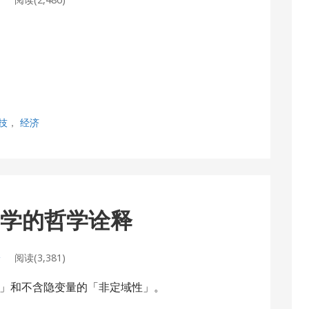
技
，
经济
力学的哲学诠释
论
阅读(3,381)
」和不含隐变量的「非定域性」。