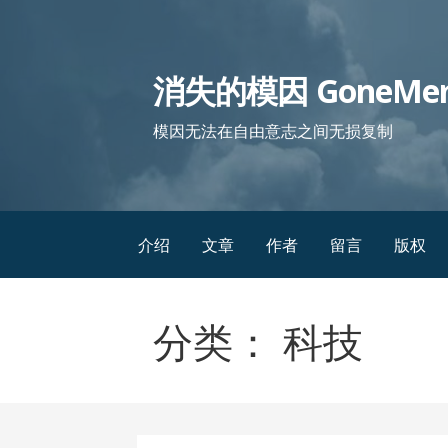
跳
至
内
消失的模因 GoneMe
容
模因无法在自由意志之间无损复制
介绍
文章
作者
留言
版权
分类： 科技