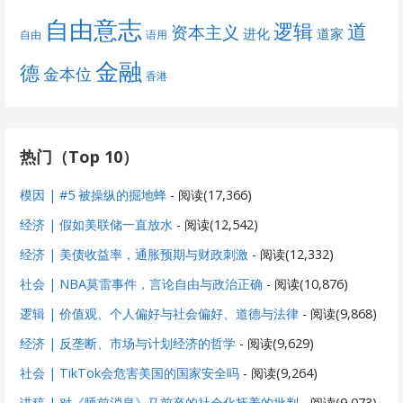
自由意志
道
逻辑
资本主义
进化
道家
自由
语用
金融
德
金本位
香港
热门（Top 10）
模因 | #5 被操纵的掘地蜂
- 阅读(17,366)
经济 | 假如美联储一直放水
- 阅读(12,542)
经济 | 美债收益率，通胀预期与财政刺激
- 阅读(12,332)
社会 | NBA莫雷事件，言论自由与政治正确
- 阅读(10,876)
逻辑 | 价值观、个人偏好与社会偏好、道德与法律
- 阅读(9,868)
经济 | 反垄断、市场与计划经济的哲学
- 阅读(9,629)
社会 | TikTok会危害美国的国家安全吗
- 阅读(9,264)
讲稿 | 对《睡前消息》马前卒的社会化抚养的批判
- 阅读(9,073)