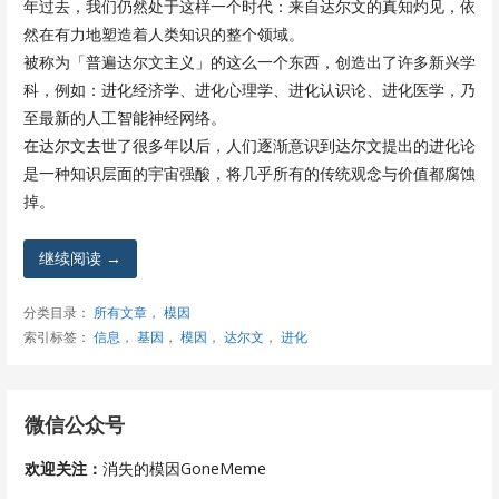
年过去，我们仍然处于这样一个时代：来自达尔文的真知灼见，依
然在有力地塑造着人类知识的整个领域。
被称为「普遍达尔文主义」的这么一个东西，创造出了许多新兴学
科，例如：进化经济学、进化心理学、进化认识论、进化医学，乃
至最新的人工智能神经网络。
在达尔文去世了很多年以后，人们逐渐意识到达尔文提出的进化论
是一种知识层面的宇宙强酸，将几乎所有的传统观念与价值都腐蚀
掉。
继续阅读 →
分类目录：
所有文章
，
模因
索引标签：
信息
，
基因
，
模因
，
达尔文
，
进化
微信公众号
欢迎关注：
消失的模因GoneMeme