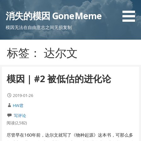
跳
至
消失的模因 GoneMeme
内
容
模因无法在自由意志之间无损复制
标签： 达尔文
模因 | #2 被低估的进化论
2019-01-26
HW君
写评论
阅读(2,582)
尽管早在160年前，达尔文就写了《物种起源》这本书，可那么多