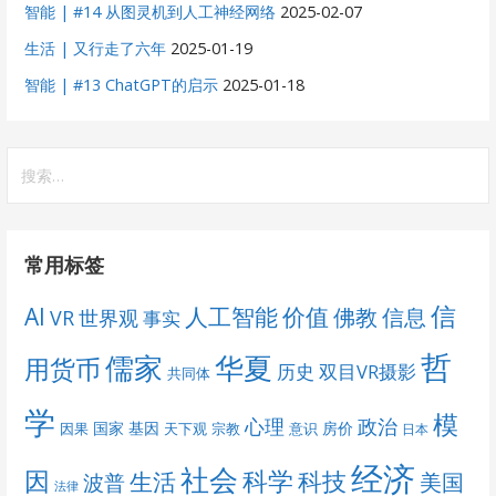
智能 | #14 从图灵机到人工神经网络
2025-02-07
生活 | 又行走了六年
2025-01-19
智能 | #13 ChatGPT的启示
2025-01-18
搜
索：
常用标签
信
AI
人工智能
价值
佛教
信息
VR
世界观
事实
哲
儒家
华夏
用货币
历史
双目VR摄影
共同体
学
模
心理
政治
国家
基因
房价
因果
天下观
宗教
意识
日本
经济
社会
科学
因
科技
生活
美国
波普
法律