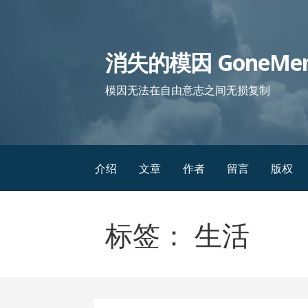
跳
至
内
消失的模因 GoneMe
容
模因无法在自由意志之间无损复制
介绍
文章
作者
留言
版权
标签： 生活