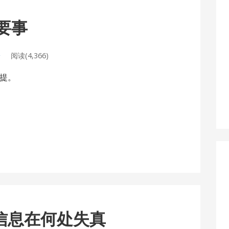
无要事
论
阅读(4,366)
提。
通的信息在何处失真