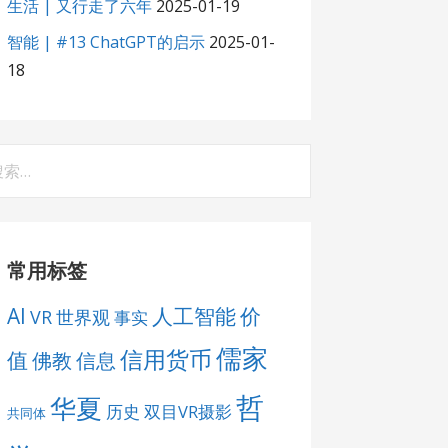
生活 | 又行走了六年
2025-01-19
智能 | #13 ChatGPT的启示
2025-01-
18
：
常用标签
AI
人工智能
价
VR
世界观
事实
儒家
信用货币
值
佛教
信息
哲
华夏
历史
双目VR摄影
共同体