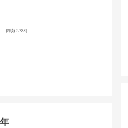
事
论
阅读(2,783)
六年