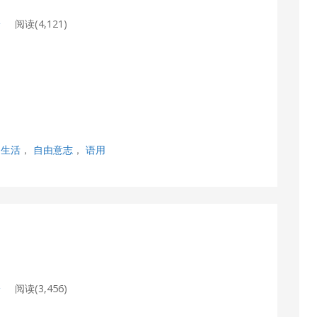
论
阅读(4,121)
，
生活
，
自由意志
，
语用
点
论
阅读(3,456)