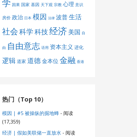
学
心理
国家
基因
因果
天下观
宗教
意识
模因
生活
波普
政治
房价
日本
法律
经济
社会
科学
科技
美国
自
自由意志
资本主义
进化
由
语用
金融
道德
逻辑
金本位
道家
香港
热门（Top 10）
模因 | #5 被操纵的掘地蜂
- 阅读
(17,359)
经济 | 假如美联储一直放水
- 阅读