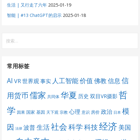
生活 | 又行走了六年
2025-01-19
智能 | #13 ChatGPT的启示
2025-01-18
搜
索：
常用标签
信
AI
人工智能
价值
佛教
信息
VR
世界观
事实
哲
儒家
华夏
用货币
历史
双目VR摄影
共同体
学
模
心理
政治
国家
基因
房价
因果
天下观
宗教
意识
日本
经济
社会
科学
因
科技
生活
美国
波普
法律