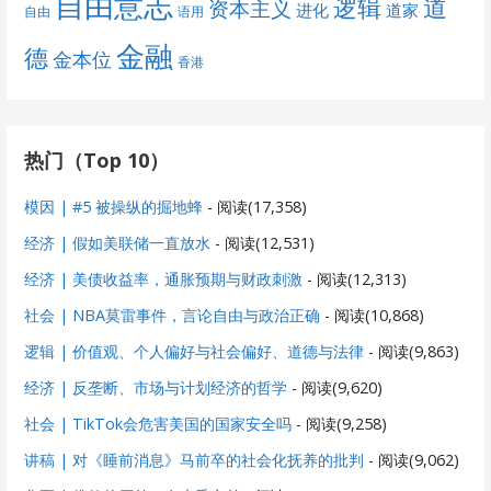
自由意志
道
逻辑
资本主义
进化
道家
自由
语用
金融
德
金本位
香港
热门（Top 10）
模因 | #5 被操纵的掘地蜂
- 阅读(17,358)
经济 | 假如美联储一直放水
- 阅读(12,531)
经济 | 美债收益率，通胀预期与财政刺激
- 阅读(12,313)
社会 | NBA莫雷事件，言论自由与政治正确
- 阅读(10,868)
逻辑 | 价值观、个人偏好与社会偏好、道德与法律
- 阅读(9,863)
经济 | 反垄断、市场与计划经济的哲学
- 阅读(9,620)
社会 | TikTok会危害美国的国家安全吗
- 阅读(9,258)
讲稿 | 对《睡前消息》马前卒的社会化抚养的批判
- 阅读(9,062)