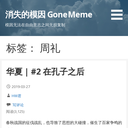
跳
至
消失的模因 GoneMeme
内
容
模因无法在自由意志之间无损复制
标签： 周礼
华夏 | #2 在孔子之后
2019-03-27
HW君
写评论
阅读(3,125)
春秋战国的征伐战乱，也导致了思想的大碰撞，催生了百家争鸣的