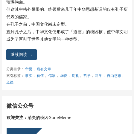
璀璨局面。
但这其中格外耀眼的、统领后来几千年中华思想基调的仅有孔子所
代表的儒家。
在孔子之前，中国文化尚未定型。
直到孔子之后，中华文化便形成了「道德」的模因核，使中华文明
成为了区别于世界其他文明的一种类型。
继续阅读 →
分类目录：
华夏
，
所有文章
索引标签：
事实
，
价值
，
儒家
，
华夏
，
周礼
，
哲学
，
科学
，
自由意志
，
道德
微信公众号
欢迎关注：
消失的模因GoneMeme