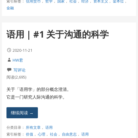
索引标签：
信用货币
，
哲学
，
国家
，
社会
，
经济
，
资本主义
，
金本位
，
金融
语用 | #1 关于沟通的科学
2020-11-21
HW君
写评论
阅读(2,695)
关于「语用学」的部分概念澄清。
它是一门研究人际沟通的科学。
继续阅读 →
分类目录：
所有文章
，
语用
索引标签：
价值
，
心理
，
社会
，
自由意志
，
语用