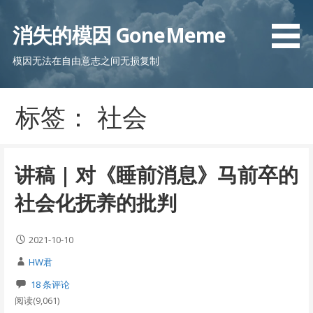
跳
至
消失的模因 GoneMeme
内
容
模因无法在自由意志之间无损复制
标签： 社会
讲稿 | 对《睡前消息》马前卒的
社会化抚养的批判
2021-10-10
HW君
18 条评论
阅读(9,061)