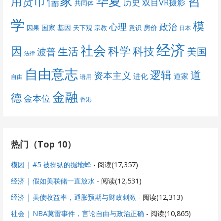
哲
儒家
华夏
用货币
历史
双目VR摄影
共同体
学
模
心理
政治
国家
基因
房价
因果
天下观
宗教
意识
日本
经济
社会
科学
因
科技
生活
美国
波普
法律
自由意志
道
逻辑
资本主义
进化
道家
自由
语用
金融
德
金本位
香港
热门（Top 10）
模因 | #5 被操纵的掘地蜂
- 阅读(17,357)
经济 | 假如美联储一直放水
- 阅读(12,531)
经济 | 美债收益率，通胀预期与财政刺激
- 阅读(12,313)
社会 | NBA莫雷事件，言论自由与政治正确
- 阅读(10,865)