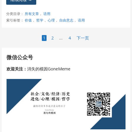
分类目录：
所有文章
，
语用
索引标签：
价值
，
哲学
，
心理
，
自由意志
，
语用
文
1
2
…
4
下一页
章
微信公众号
导
欢迎关注：
消失的模因GoneMeme
航