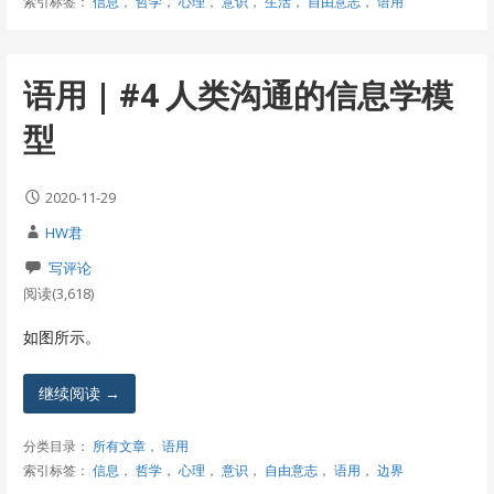
索引标签：
信息
，
哲学
，
心理
，
意识
，
生活
，
自由意志
，
语用
语用 | #4 人类沟通的信息学模
型
2020-11-29
HW君
写评论
阅读(3,618)
如图所示。
继续阅读 →
分类目录：
所有文章
，
语用
索引标签：
信息
，
哲学
，
心理
，
意识
，
自由意志
，
语用
，
边界