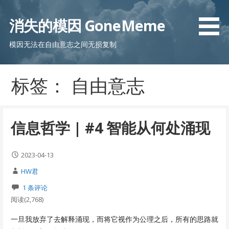
跳
至
消失的模因 GoneMeme
内
容
模因无法在自由意志之间无损复制
标签： 自由意志
信息哲学 | #4 智能从何处涌现
2023-04-13
HW君
1 条评论
阅读(2,768)
一旦我放弃了去解释涌现，而将它视作为公理之后，所有的思路就