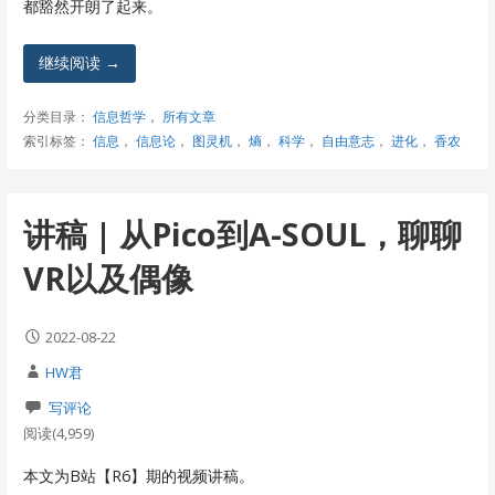
都豁然开朗了起来。
继续阅读 →
分类目录：
信息哲学
，
所有文章
索引标签：
信息
，
信息论
，
图灵机
，
熵
，
科学
，
自由意志
，
进化
，
香农
讲稿 | 从Pico到A-SOUL，聊聊
VR以及偶像
2022-08-22
HW君
写评论
阅读(4,959)
本文为B站【R6】期的视频讲稿。