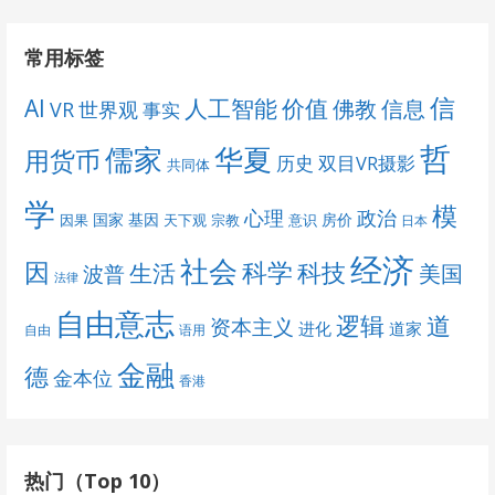
常用标签
信
AI
人工智能
价值
佛教
信息
VR
世界观
事实
哲
儒家
华夏
用货币
历史
双目VR摄影
共同体
学
模
心理
政治
国家
基因
房价
因果
天下观
宗教
意识
日本
经济
社会
科学
因
科技
生活
美国
波普
法律
自由意志
道
逻辑
资本主义
进化
道家
自由
语用
金融
德
金本位
香港
热门（Top 10）