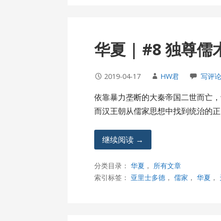
华夏 | #8 独尊
2019-04-17
HW君
写评
依靠暴力垄断的大秦帝国二世而亡，
而汉王朝从儒家思想中找到统治的正
继续阅读 →
分类目录：
华夏
，
所有文章
索引标签：
亚里士多德
，
儒家
，
华夏
，