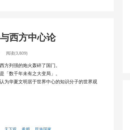
论与西方中心论
论
阅读(3,809)
西方列强的炮火轰碎了国门。
是「数千年未有之大变局」。
认为华夏文明居于世界中心的知识分子的世界观
，
天下观
，
希腊
，
民族国家