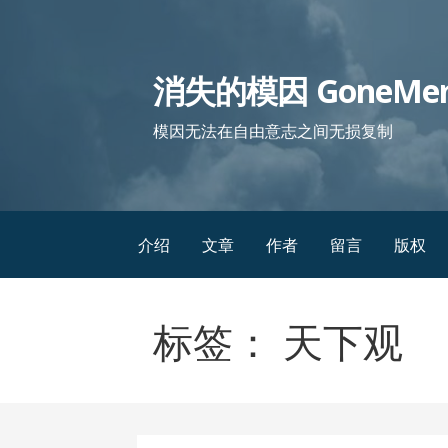
跳
至
内
消失的模因 GoneMe
容
模因无法在自由意志之间无损复制
介绍
文章
作者
留言
版权
标签： 天下观