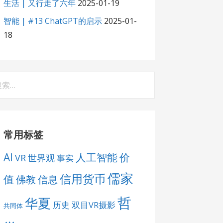
生活 | 又行走了六年
2025-01-19
智能 | #13 ChatGPT的启示
2025-01-
18
：
常用标签
AI
人工智能
价
VR
世界观
事实
儒家
信用货币
值
佛教
信息
哲
华夏
历史
双目VR摄影
共同体