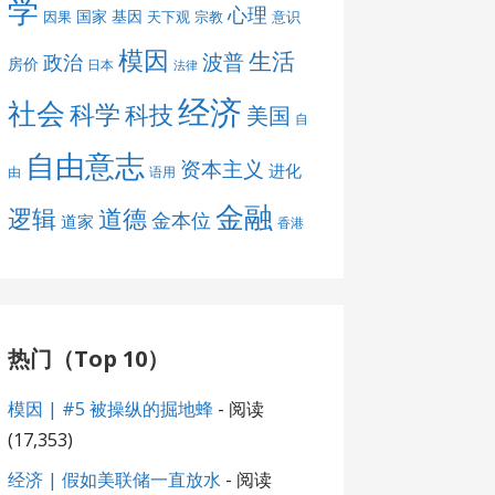
学
心理
国家
基因
因果
天下观
宗教
意识
模因
生活
波普
政治
房价
日本
法律
经济
社会
科学
科技
美国
自
自由意志
资本主义
进化
由
语用
金融
道德
逻辑
金本位
道家
香港
热门（Top 10）
模因 | #5 被操纵的掘地蜂
- 阅读
(17,353)
经济 | 假如美联储一直放水
- 阅读