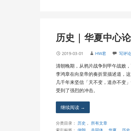
历史 | 华夏中心
2019-03-01
HW君
写评
清朝晚期，从鸦片战争到甲午战败，
李鸿章在向皇帝的奏折里描述道，这
几千年来坚信「天不变，道亦不变」
受到了强烈的冲击。
继续阅读 →
分类目录：
历史
，
所有文章
索引标签：
伊朗
，
共同体
，
华夏
，
历史